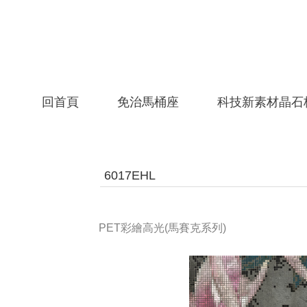
回首頁
免治馬桶座
科技新素材晶石
6017EHL
PET彩繪高光(馬賽克系列)