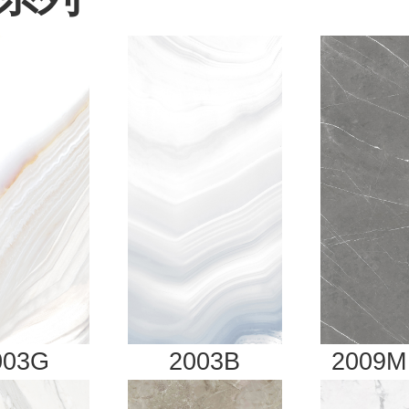
003G
2003B
2009