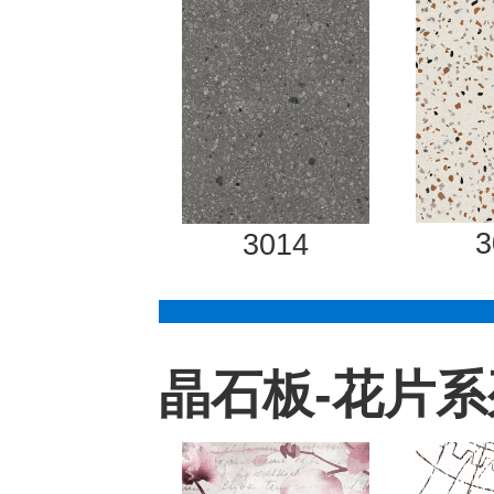
3
3014
晶石板-花片系