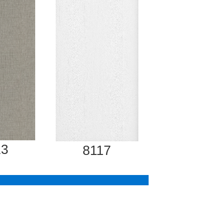
13
8117