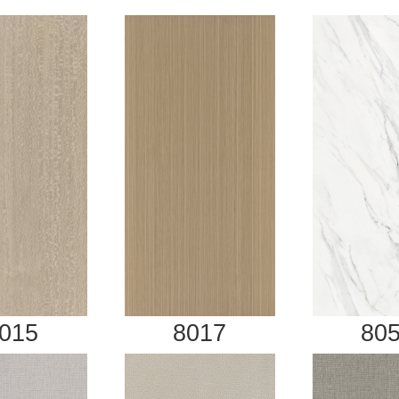
80
015
8017