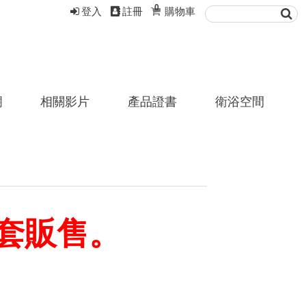
0
登入
註冊
購物車
欄
相關影片
產品證書
衛浴空間
以套販售。