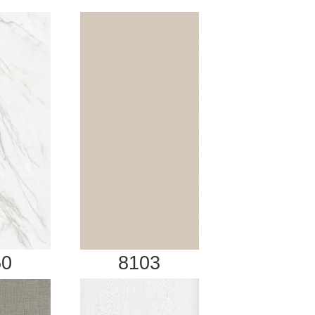
50
8103