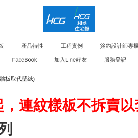
板
產品特性
工程實例
簽約設計師專
FaceBook
加入Line好友
服務登記
牆板取代壁紙)
日起，連紋樣板不拆賣
列